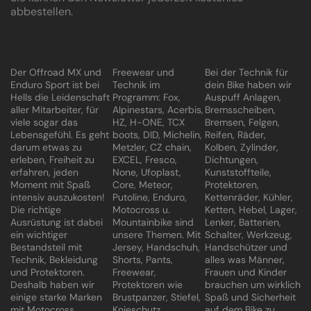
abbestellen.
Der Offroad MX und
Freewear und
Bei der Technik für
Enduro Sport ist bei
Technik im
dein Bike haben wir
Hells die Leidenschaft
Programm: Fox,
Auspuff Anlagen,
aller Mitarbeiter, für
Alpinestars, Acerbis,
Bremsscheiben,
viele sogar das
HZ, H-ONE, TCX
Bremsen, Felgen,
Lebensgefühl. Es geht
boots, DID, Michelin,
Reifen, Räder,
darum etwas zu
Metzler, CZ chain,
Kolben, Zylinder,
erleben, Freiheit zu
EXCEL, Fresco,
Dichtungen,
erfahren, jeden
None, Ufoplast,
Kunststoffteile,
Moment mit Spaß
Core, Meteor,
Protektoren,
intensiv auszukosten!
Putoline, Enduro,
Kettenräder, Kühler,
Die richtige
Motocross u.
Ketten, Hebel, Lager,
Ausrüstung ist dabei
Mountainbike sind
Lenker, Batterien,
ein wichtiger
unsere Themen. Mit
Schalter, Werkzeug,
Bestandsteil mit
Jersey, Handschuh,
Handschützer und
Technik, Bekleidung
Shorts, Pants,
alles was Männer,
und Protektoren.
Freewear,
Frauen und Kinder
Deshalb haben wir
Protektoren wie
brauchen um wirklich
einige starke Marken
Brustpanzer, Stiefel,
Spaß und Sicherheit
mit Motocross
Knieschutz,
auf dem Bike zu