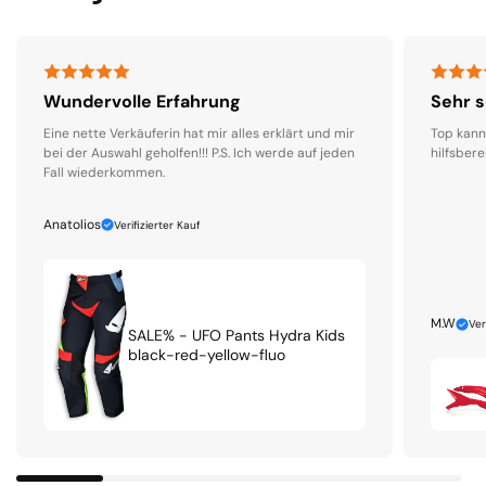
Wundervolle Erfahrung
Sehr s
Eine nette Verkäuferin hat mir alles erklärt und mir
Top kann
bei der Auswahl geholfen!!! P.S. Ich werde auf jeden
hilfsbere
Fall wiederkommen.
Anatolios
Verifizierter Kauf
M.W
Ver
SALE% - UFO Pants Hydra Kids
black-red-yellow-fluo