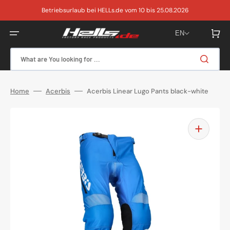
Skip
to
Betriebsurlaub bei HELLs.de vom 10 bis 25.08.2026
content
Cart
EN
What are You looking for ...
Home
Acerbis
Acerbis Linear Lugo Pants black-white
Open
featured