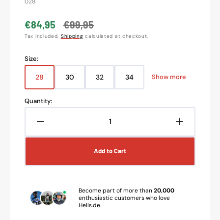
missing:
028
en.products.product.sku:
€84,95
€99,95
Sale
Regular
Tax included.
Shipping
calculated at checkout.
price
price
Size:
28
30
32
34
Show more
Variant
Variant
Variant
Variant
sold
sold
sold
sold
out
out
out
out
Quantity:
or
or
or
or
unavailable
unavailable
unavailable
unavailable
Decrease
Increase
quantity
quantity
for
for
Add to Cart
Acerbis
Acerbis
Linear
Linear
Lugo
Lugo
Pants
Pants
Become part of more than
20,000
black-
black-
enthusiastic customers who love
Hells.de.
white
white