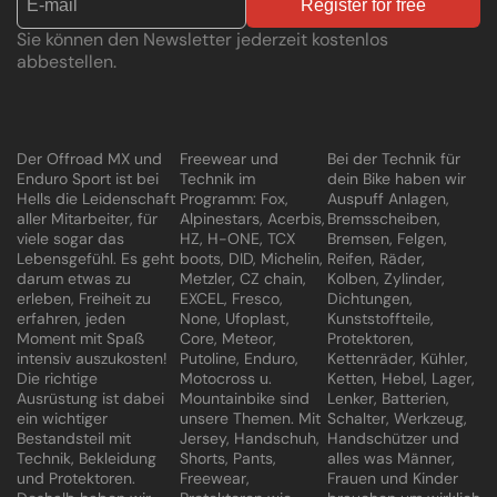
Register for free
Sie können den Newsletter jederzeit kostenlos
abbestellen.
Der Offroad MX und
Freewear und
Bei der Technik für
Enduro Sport ist bei
Technik im
dein Bike haben wir
Hells die Leidenschaft
Programm: Fox,
Auspuff Anlagen,
aller Mitarbeiter, für
Alpinestars, Acerbis,
Bremsscheiben,
viele sogar das
HZ, H-ONE, TCX
Bremsen, Felgen,
Lebensgefühl. Es geht
boots, DID, Michelin,
Reifen, Räder,
darum etwas zu
Metzler, CZ chain,
Kolben, Zylinder,
erleben, Freiheit zu
EXCEL, Fresco,
Dichtungen,
erfahren, jeden
None, Ufoplast,
Kunststoffteile,
Moment mit Spaß
Core, Meteor,
Protektoren,
intensiv auszukosten!
Putoline, Enduro,
Kettenräder, Kühler,
Die richtige
Motocross u.
Ketten, Hebel, Lager,
Ausrüstung ist dabei
Mountainbike sind
Lenker, Batterien,
ein wichtiger
unsere Themen. Mit
Schalter, Werkzeug,
Bestandsteil mit
Jersey, Handschuh,
Handschützer und
Technik, Bekleidung
Shorts, Pants,
alles was Männer,
und Protektoren.
Freewear,
Frauen und Kinder