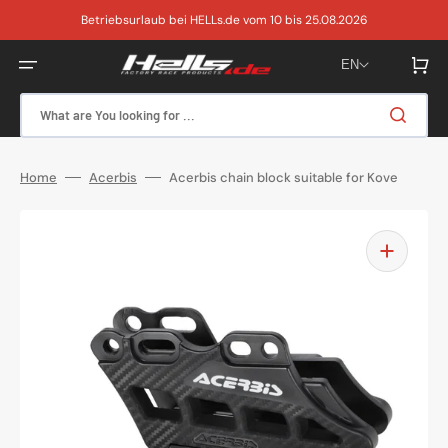
Skip
to
Betriebsurlaub bei HELLs.de vom 10 bis 25.08.2026
content
Cart
EN
What are You looking for ...
Home
Acerbis
Acerbis chain block suitable for Kove
Open
media