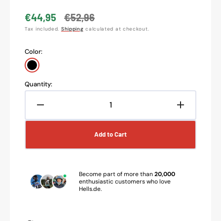
missing:
en.products.product.sku:
€44,95
€52,96
Sale
Regular
Tax included.
Shipping
calculated at checkout.
price
price
Color:
black
Quantity:
Decrease
Increase
quantity
quantity
for
for
Add to Cart
Acerbis
Acerbis
chain
chain
block
block
suitable
suitable
Become part of more than
20,000
for
for
enthusiastic customers who love
Hells.de.
Kove
Kove