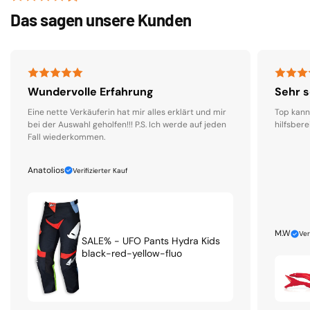
Das sagen unsere Kunden
Wundervolle Erfahrung
Sehr s
Eine nette Verkäuferin hat mir alles erklärt und mir
Top kann
bei der Auswahl geholfen!!! P.S. Ich werde auf jeden
hilfsbere
Fall wiederkommen.
Anatolios
Verifizierter Kauf
M.W
Ver
SALE% - UFO Pants Hydra Kids
black-red-yellow-fluo