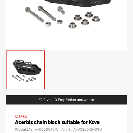
1
in
gallery
view
🤍 9 von 10 Empfehlen uns weiter
ACERBIS
Acerbis chain block suitable for Kove
Translation
Produkt.Nr.: A-0026545-C | Art.Nr.: A-0026545-090