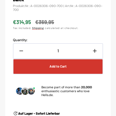
Translation
Produkt.Nr.: A-0026306-090-700 | Art.Nr.: A-0026306-090-
missing:
700
en.products.product.sku:
€314,95
€369,95
Sale
Regular
Tax included.
Shipping
calculated at checkout.
price
price
Quantity:
Decrease
Increase
quantity
quantity
for
for
Add to Cart
Acerbis
Acerbis
tank
tank
suitable
suitable
for
for
Become part of more than
20,000
Husqvarna
Husqvarn
enthusiastic customers who love
Hells.de.
14.8L
14.8L
black
black
Auf Lager - Sofort Lieferbar