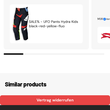
M.W
Ver
SALE% - UFO Pants Hydra Kids
black-red-yellow-fluo
Similar products
Vertrag widerrufen