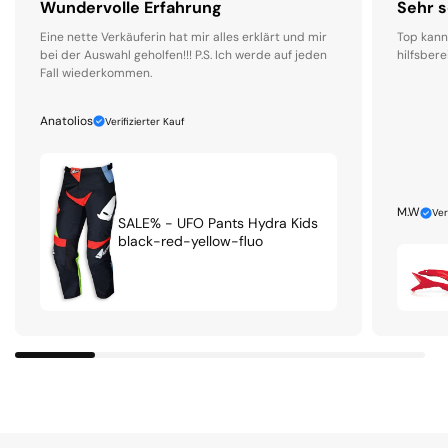
Wundervolle Erfahrung
Sehr s
Eine nette Verkäuferin hat mir alles erklärt und mir
Top kann
bei der Auswahl geholfen!!! P.S. Ich werde auf jeden
hilfsbere
Fall wiederkommen.
Anatolios
Verifizierter Kauf
M.W
Ver
SALE% - UFO Pants Hydra Kids
black-red-yellow-fluo