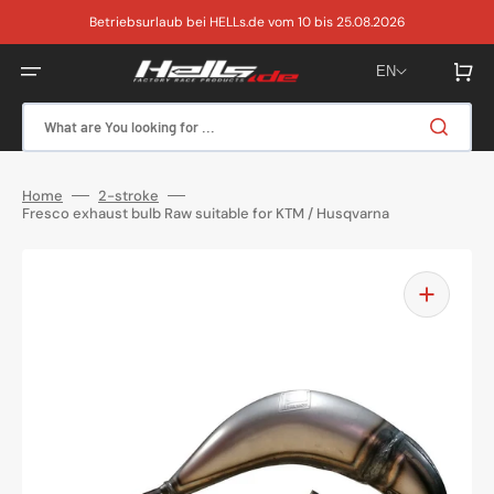
Skip
to
Betriebsurlaub bei HELLs.de vom 10 bis 25.08.2026
content
Cart
EN
What are You looking for ...
Home
2-stroke
Fresco exhaust bulb Raw suitable for KTM / Husqvarna
Open