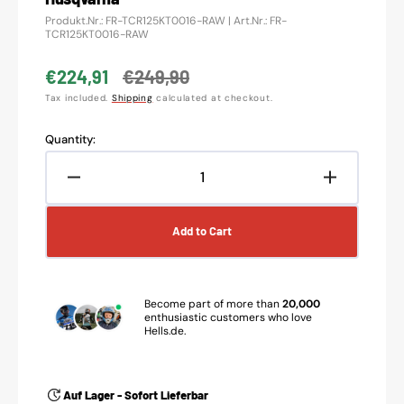
Translation
Produkt.Nr.: FR-TCR125KT0016-RAW | Art.Nr.: FR-
missing:
TCR125KT0016-RAW
en.products.product.sku:
€224,91
€249,90
Sale
Regular
Tax included.
Shipping
calculated at checkout.
price
price
Quantity:
Decrease
Increase
quantity
quantity
for
for
Add to Cart
Fresco
Fresco
exhaust
exhaust
bulb
bulb
Raw
Raw
Become part of more than
20,000
suitable
suitable
enthusiastic customers who love
Hells.de.
for
for
KTM
KTM
/
/
Husqvarna
Husqvarn
Auf Lager - Sofort Lieferbar