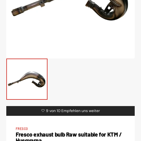
media
1
in
gallery
view
🤍 9 von 10 Empfehlen uns weiter
FRESCO
Fresco exhaust bulb Raw suitable for KTM /
Husqvarna