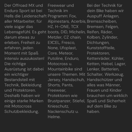
Der Offroad MX und
Freewear und
Bei der Technik für
Enduro Sport ist bei
Technik im
dein Bike haben wir
Hells die Leidenschaft
Programm: Fox,
Auspuff Anlagen,
aller Mitarbeiter, für
Alpinestars, Acerbis,
Bremsscheiben,
viele sogar das
HZ, H-ONE, TCX
Bremsen, Felgen,
Lebensgefühl. Es geht
boots, DID, Michelin,
Reifen, Räder,
darum etwas zu
Metzler, CZ chain,
Kolben, Zylinder,
erleben, Freiheit zu
EXCEL, Fresco,
Dichtungen,
erfahren, jeden
None, Ufoplast,
Kunststoffteile,
Moment mit Spaß
Core, Meteor,
Protektoren,
intensiv auszukosten!
Putoline, Enduro,
Kettenräder, Kühler,
Die richtige
Motocross u.
Ketten, Hebel, Lager,
Ausrüstung ist dabei
Mountainbike sind
Lenker, Batterien,
ein wichtiger
unsere Themen. Mit
Schalter, Werkzeug,
Bestandsteil mit
Jersey, Handschuh,
Handschützer und
Technik, Bekleidung
Shorts, Pants,
alles was Männer,
und Protektoren.
Freewear,
Frauen und Kinder
Deshalb haben wir
Protektoren wie
brauchen um wirklich
einige starke Marken
Brustpanzer, Stiefel,
Spaß und Sicherheit
mit Motocross
Knieschutz,
auf dem Bike zu
Schutzbekleidung,
Nackenschutz u.
haben.
Helme.