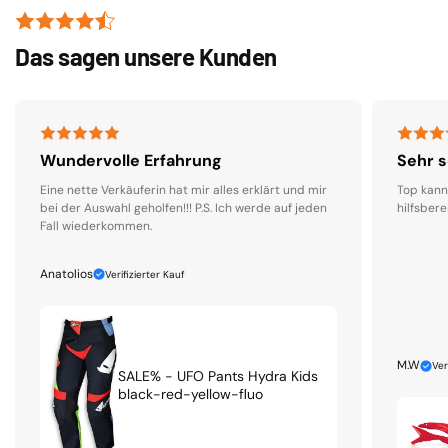
Das sagen unsere Kunden
Wundervolle Erfahrung
Sehr s
Eine nette Verkäuferin hat mir alles erklärt und mir
Top kann
bei der Auswahl geholfen!!! P.S. Ich werde auf jeden
hilfsbere
Fall wiederkommen.
Anatolios
Verifizierter Kauf
M.W
Ver
SALE% - UFO Pants Hydra Kids
black-red-yellow-fluo