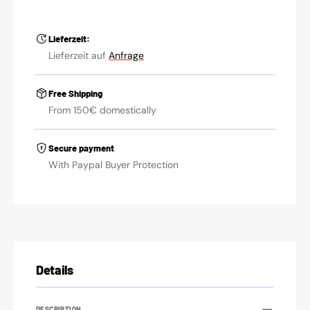
for
for
Yamaha
Yamaha
Lieferzeit:
Lieferzeit auf
Anfrage
Free Shipping
From 150€ domestically
Secure payment
With Paypal Buyer Protection
Details
DESCRIPTION