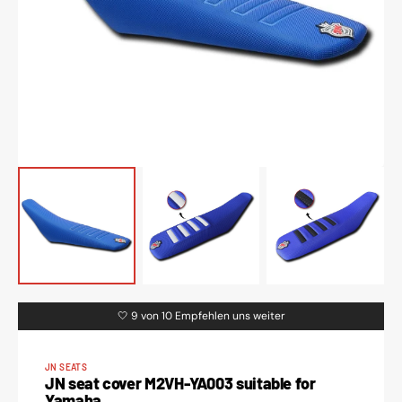
featured
media
in
gallery
view
🤍 9 von 10 Empfehlen uns weiter
JN SEATS
JN seat cover M2VH-YA003 suitable for
Yamaha