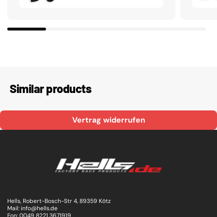
Similar products
Vertrag widerrufen
Hells, Robert-Bosch-Str 4, 89359 Kötz
Mail: info@hells.de
Fon: 0049 8221 3671919