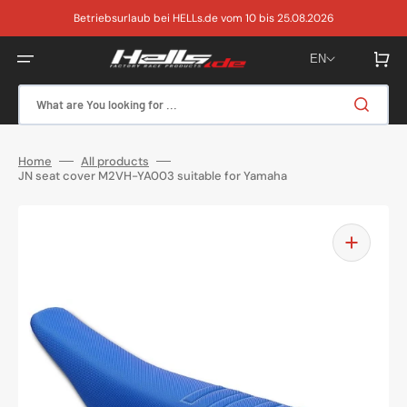
Skip
to
Betriebsurlaub bei HELLs.de vom 10 bis 25.08.2026
content
Cart
EN
What are You looking for ...
Home
All products
JN seat cover M2VH-YA003 suitable for Yamaha
Open