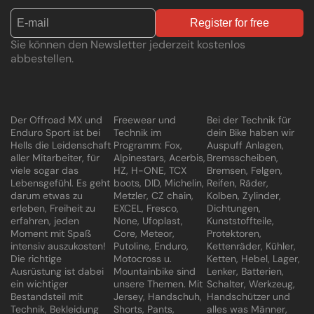
Register for free
Sie können den Newsletter jederzeit kostenlos
abbestellen.
Der Offroad MX und
Freewear und
Bei der Technik für
Enduro Sport ist bei
Technik im
dein Bike haben wir
Hells die Leidenschaft
Programm: Fox,
Auspuff Anlagen,
aller Mitarbeiter, für
Alpinestars, Acerbis,
Bremsscheiben,
viele sogar das
HZ, H-ONE, TCX
Bremsen, Felgen,
Lebensgefühl. Es geht
boots, DID, Michelin,
Reifen, Räder,
darum etwas zu
Metzler, CZ chain,
Kolben, Zylinder,
erleben, Freiheit zu
EXCEL, Fresco,
Dichtungen,
erfahren, jeden
None, Ufoplast,
Kunststoffteile,
Moment mit Spaß
Core, Meteor,
Protektoren,
intensiv auszukosten!
Putoline, Enduro,
Kettenräder, Kühler,
Die richtige
Motocross u.
Ketten, Hebel, Lager,
Ausrüstung ist dabei
Mountainbike sind
Lenker, Batterien,
ein wichtiger
unsere Themen. Mit
Schalter, Werkzeug,
Bestandsteil mit
Jersey, Handschuh,
Handschützer und
Technik, Bekleidung
Shorts, Pants,
alles was Männer,