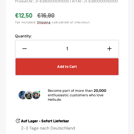
Translation
Produkt.Nr.: J1-6380000010000 | Art.Nr.: J1-6380000010000
missing:
en.products.product.sku:
€12,50
€16,90
Sale
Regular
Tax included.
Shipping
calculated at checkout.
price
price
Quantity:
Decrease
Increase
quantity
quantity
for
for
Add to Cart
SALE%
SALE%
-
-
Just1
Just1
lens
lens
Become part of more than
20,000
RollOff
RollOff
enthusiastic customers who love
Hells.de.
XL
XL
36MM
36MM
smoke
smoke
Auf Lager - Sofort Lieferbar
2-3 Tage nach Deutschland