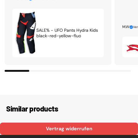
M.W
Ver
SALE% - UFO Pants Hydra Kids
black-red-yellow-fluo
Similar products
Vertrag widerrufen