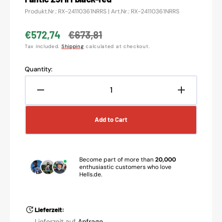
Translation
Produkt.Nr.: RX-24110361NRRS | Art.Nr.: RX-24110361NRRS
missing:
en.products.product.sku:
€572,74
€673,81
Sale
Regular
Tax included.
Shipping
calculated at checkout.
price
price
Quantity:
Decrease
Increase
quantity
quantity
for
for
Add to Cart
REX
REX
wheel
wheel
17x4.50
17x4.50
suitable
suitable
Become part of more than
20,000
for
for
enthusiastic customers who love
Hells.de.
Yamaha
Yamaha
/
/
Fantic
Fantic
25MM
25MM
Lieferzeit:
black-
black-
Lieferzeit auf
Anfrage