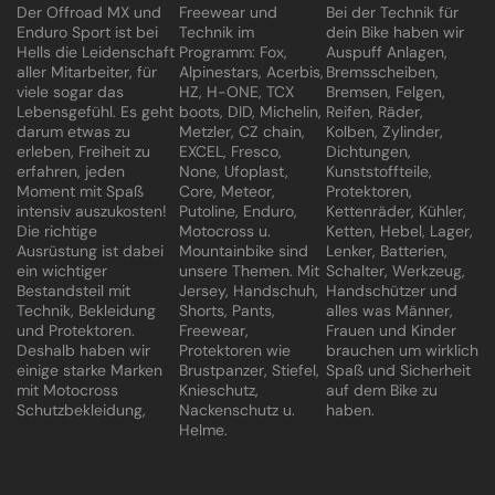
Der Offroad MX und
Freewear und
Bei der Technik für
Enduro Sport ist bei
Technik im
dein Bike haben wir
Hells die Leidenschaft
Programm: Fox,
Auspuff Anlagen,
aller Mitarbeiter, für
Alpinestars, Acerbis,
Bremsscheiben,
viele sogar das
HZ, H-ONE, TCX
Bremsen, Felgen,
Lebensgefühl. Es geht
boots, DID, Michelin,
Reifen, Räder,
darum etwas zu
Metzler, CZ chain,
Kolben, Zylinder,
erleben, Freiheit zu
EXCEL, Fresco,
Dichtungen,
erfahren, jeden
None, Ufoplast,
Kunststoffteile,
Moment mit Spaß
Core, Meteor,
Protektoren,
intensiv auszukosten!
Putoline, Enduro,
Kettenräder, Kühler,
Die richtige
Motocross u.
Ketten, Hebel, Lager,
Ausrüstung ist dabei
Mountainbike sind
Lenker, Batterien,
ein wichtiger
unsere Themen. Mit
Schalter, Werkzeug,
Bestandsteil mit
Jersey, Handschuh,
Handschützer und
Technik, Bekleidung
Shorts, Pants,
alles was Männer,
und Protektoren.
Freewear,
Frauen und Kinder
Deshalb haben wir
Protektoren wie
brauchen um wirklich
einige starke Marken
Brustpanzer, Stiefel,
Spaß und Sicherheit
mit Motocross
Knieschutz,
auf dem Bike zu
Schutzbekleidung,
Nackenschutz u.
haben.
Helme.