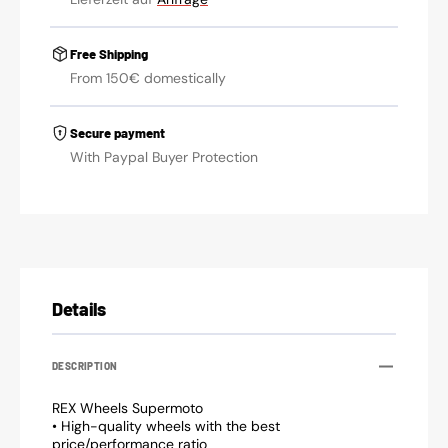
red
red
Free Shipping
From 150€ domestically
Secure payment
With Paypal Buyer Protection
Details
DESCRIPTION
REX Wheels Supermoto
• High-quality wheels with the best
price/performance ratio