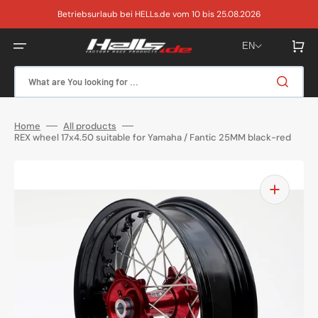
Skip
to
Betriebsurlaub bei HELLs.de vom 10 bis 25.08.2026
content
Cart
EN
What are You looking for ...
Home
All products
REX wheel 17x4.50 suitable for Yamaha / Fantic 25MM black-red
Open