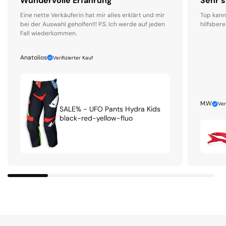
Wundervolle Erfahrung
Sehr s
Eine nette Verkäuferin hat mir alles erklärt und mir
Top kann
bei der Auswahl geholfen!!! P.S. Ich werde auf jeden
hilfsbere
Fall wiederkommen.
Anatolios
Verifizierter Kauf
M.W
Ver
SALE% - UFO Pants Hydra Kids
black-red-yellow-fluo