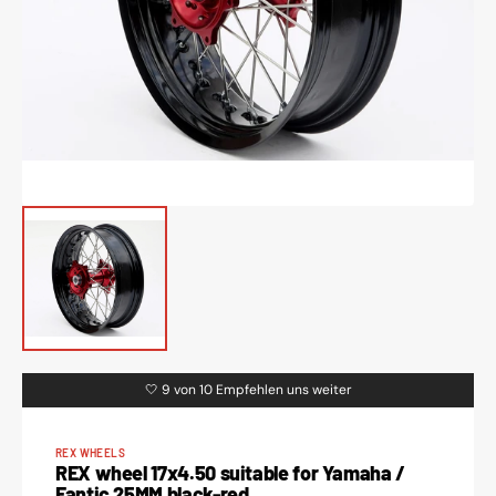
media
1
in
gallery
view
🤍 9 von 10 Empfehlen uns weiter
REX WHEELS
REX wheel 17x4.50 suitable for Yamaha /
Fantic 25MM black-red