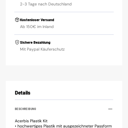
OEM13
OEM13
2-3 Tage nach Deutschland
/
/
4tlg.
4tlg.
Kostenloser Versand
Ab 150€ im Inland
Sichere Bezahlung
Mit Paypal Käuferschutz
Details
BESCHREIBUNG
Acerbis Plastik Kit
• hochwertiges Plastik mit ausgezeichneter Passform