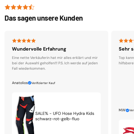
Das sagen unsere Kunden
Wundervolle Erfahrung
Sehr s
Eine nette Verkäuferin hat mir alles erklärt und mir
Top kann
bei der Auswahl geholfen!!! P.S. Ich werde auf jeden
hilfsbere
Fall wiederkommen.
Anatolios
Verifizierter Kauf
M.W
Ver
SALE% - UFO Hose Hydra Kids
schwarz-rot-gelb-fluo