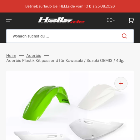
Direkt
zum
Betriebsurlaub bei HELLs.de vom 10 bis 25.08.2026
Inhalt
Warenkor
DE
Wonach suchst du ...
Heim
Acerbis
Acerbis Plastik Kit passend für Kawasaki / Suzuki OEM13 / 4tlg.
Medien