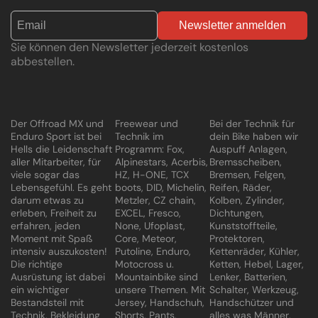
Newsletter anmelden
Sie können den Newsletter jederzeit kostenlos
abbestellen.
Der Offroad MX und
Freewear und
Bei der Technik für
Enduro Sport ist bei
Technik im
dein Bike haben wir
Hells die Leidenschaft
Programm: Fox,
Auspuff Anlagen,
aller Mitarbeiter, für
Alpinestars, Acerbis,
Bremsscheiben,
viele sogar das
HZ, H-ONE, TCX
Bremsen, Felgen,
Lebensgefühl. Es geht
boots, DID, Michelin,
Reifen, Räder,
darum etwas zu
Metzler, CZ chain,
Kolben, Zylinder,
erleben, Freiheit zu
EXCEL, Fresco,
Dichtungen,
erfahren, jeden
None, Ufoplast,
Kunststoffteile,
Moment mit Spaß
Core, Meteor,
Protektoren,
intensiv auszukosten!
Putoline, Enduro,
Kettenräder, Kühler,
Die richtige
Motocross u.
Ketten, Hebel, Lager,
Ausrüstung ist dabei
Mountainbike sind
Lenker, Batterien,
ein wichtiger
unsere Themen. Mit
Schalter, Werkzeug,
Bestandsteil mit
Jersey, Handschuh,
Handschützer und
Technik, Bekleidung
Shorts, Pants,
alles was Männer,