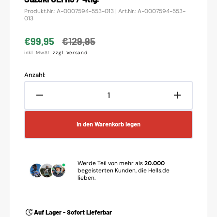
Translation
Produkt.Nr.: A-0007594-553-013 | Art.Nr.: A-0007594-553-
missing:
013
de.products.product.sku:
€99,95
€129,95
Verkaufspreis
Normaler
inkl. MwSt.
zzgl. Versand
Preis
Anzahl:
Verringere
Erhöhe
die
die
Menge
Menge
In den Warenkorb legen
für
für
Acerbis
Acerbis
Plastik
Plastik
Kit
Kit
Werde Teil von mehr als
20.000
passend
passend
begeisterten Kunden, die Hells.de
lieben.
für
für
Kawasaki
Kawasaki
/
/
Suzuki
Suzuki
Auf Lager - Sofort Lieferbar