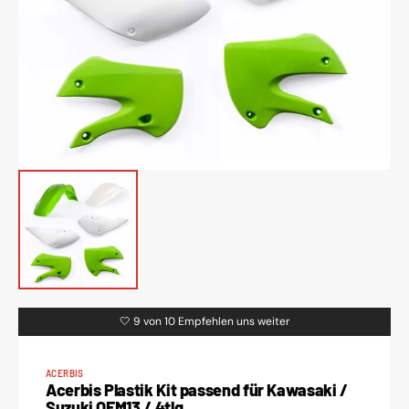
1
in
Galerieansicht
öffnen
🤍 9 von 10 Empfehlen uns weiter
ACERBIS
Acerbis Plastik Kit passend für Kawasaki /
Suzuki OEM13 / 4tlg.