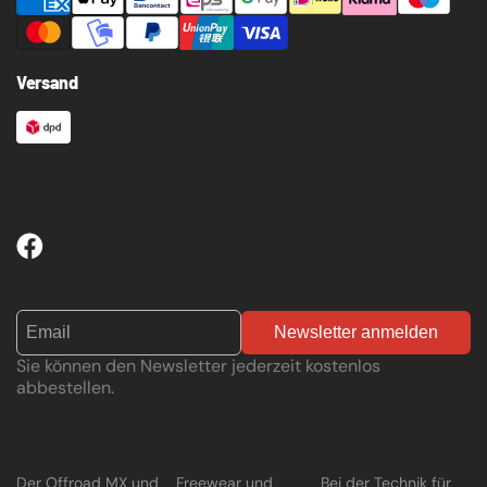
Versand
Newsletter anmelden
Sie können den Newsletter jederzeit kostenlos
abbestellen.
Der Offroad MX und
Freewear und
Bei der Technik für