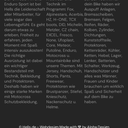
Enduro Sport ist bei
Technik im
dein Bike haben wir
Hells die Leidenschaft
Programm: Fox,
Auspuff Anlagen,
aller Mitarbeiter, für
Alpinestars, Acerbis,
Bremsscheiben,
viele sogar das
HZ, H-ONE, TCX
Bremsen, Felgen,
Lebensgefühl. Es geht
boots, DID, Michelin,
Reifen, Räder,
darum etwas zu
Metzler, CZ chain,
Kolben, Zylinder,
erleben, Freiheit zu
EXCEL, Fresco,
Dichtungen,
erfahren, jeden
None, Ufoplast,
Kunststoffteile,
Moment mit Spaß
Core, Meteor,
Protektoren,
intensiv auszukosten!
Putoline, Enduro,
Kettenräder, Kühler,
Die richtige
Motocross u.
Ketten, Hebel, Lager,
Ausrüstung ist dabei
Mountainbike sind
Lenker, Batterien,
ein wichtiger
unsere Themen. Mit
Schalter, Werkzeug,
Bestandsteil mit
Jersey, Handschuh,
Handschützer und
Technik, Bekleidung
Shorts, Pants,
alles was Männer,
und Protektoren.
Freewear,
Frauen und Kinder
Deshalb haben wir
Protektoren wie
brauchen um wirklich
einige starke Marken
Brustpanzer, Stiefel,
Spaß und Sicherheit
mit Motocross
Knieschutz,
auf dem Bike zu
Schutzbekleidung,
Nackenschutz u.
haben.
Helme.
© Hells.de - Webdesign Made with 💙 by
Alpha Design