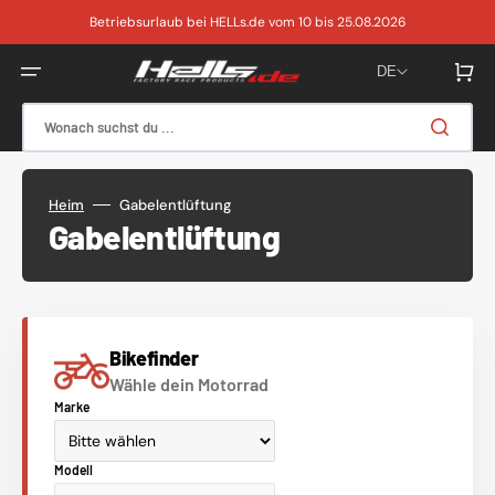
Direkt
zum
Betriebsurlaub bei HELLs.de vom 10 bis 25.08.2026
Inhalt
Warenkor
DE
Wonach suchst du ...
Heim
Gabelentlüftung
Kategorie:
Gabelentlüftung
Bikefinder
Wähle dein Motorrad
Marke
Modell